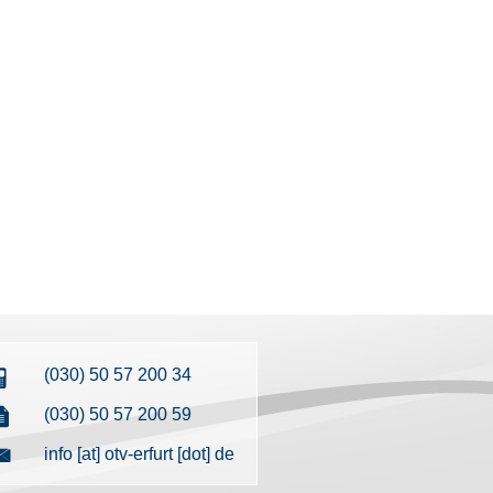
(030) 50 57 200 34
(030) 50 57 200 59
info [at] otv-erfurt [dot] de