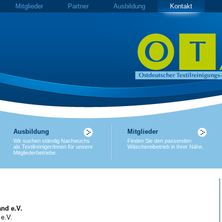
Mitglieder
Partner
Ausbildung
Kontakt
Ausbildung
Mitglieder
Wir suchen ständig Nachwuchs
Finden Sie den passenden
als Textilreiniger/innen für unsere
Wäschereibetrieb in Ihrer Nähe.
Mitgliederbetriebe.
nd e.V.
 e.V.