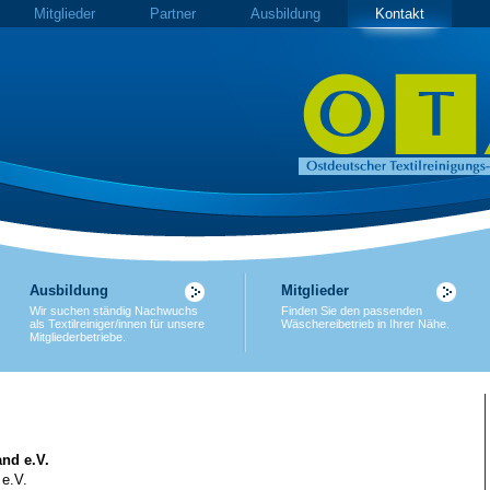
Mitglieder
Partner
Ausbildung
Kontakt
Ausbildung
Mitglieder
Wir suchen ständig Nachwuchs
Finden Sie den passenden
als Textilreiniger/innen für unsere
Wäschereibetrieb in Ihrer Nähe.
Mitgliederbetriebe.
nd e.V.
 e.V.