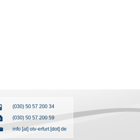
(030) 50 57 200 34
(030) 50 57 200 59
info [at] otv-erfurt [dot] de