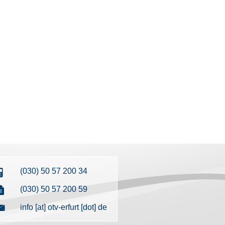
(030) 50 57 200 34
(030) 50 57 200 59
info [at] otv-erfurt [dot] de