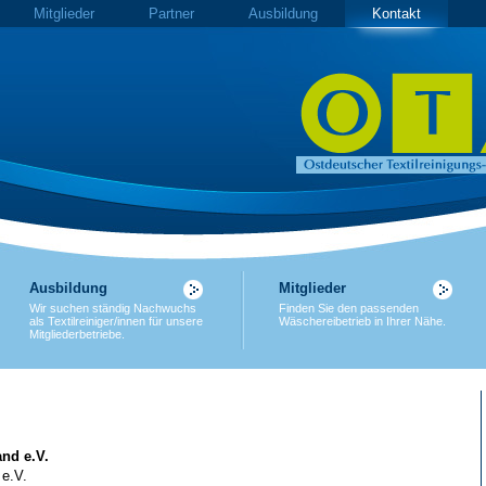
Mitglieder
Partner
Ausbildung
Kontakt
Ausbildung
Mitglieder
Wir suchen ständig Nachwuchs
Finden Sie den passenden
als Textilreiniger/innen für unsere
Wäschereibetrieb in Ihrer Nähe.
Mitgliederbetriebe.
nd e.V.
 e.V.