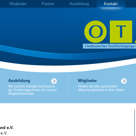
Mitglieder
Partner
Ausbildung
Kontakt
Ausbildung
Mitglieder
Wir suchen ständig Nachwuchs
Finden Sie den passenden
als Textilreiniger/innen für unsere
Wäschereibetrieb in Ihrer Nähe.
Mitgliederbetriebe.
nd e.V.
 e.V.