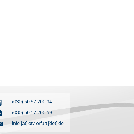
(030) 50 57 200 34
(030) 50 57 200 59
info [at] otv-erfurt [dot] de