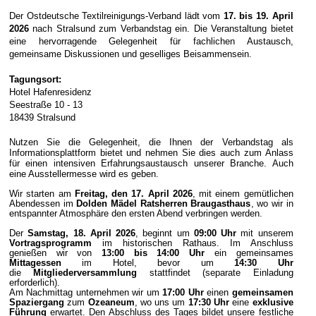
Der Ostdeutsche Textilreinigungs-Verband lädt vom
17. bis 19. April
2026
nach Stralsund zum Verbandstag ein. Die Veranstaltung bietet
eine hervorragende Gelegenheit für fachlichen Austausch,
gemeinsame Diskussionen und geselliges Beisammensein.
Tagungsort:
Hotel Hafenresidenz
Seestraße 10 - 13
18439 Stralsund
Nutzen Sie die Gelegenheit, die Ihnen der Verbandstag als
Informationsplattform bietet und nehmen Sie dies auch zum Anlass
für einen intensiven Erfahrungsaustausch unserer Branche. Auch
eine Ausstellermesse wird es geben.
Wir starten am
Freitag, den 17. April 2026
, mit einem gemütlichen
Abendessen im
Dolden Mädel Ratsherren Braugasthaus
, wo wir in
entspannter Atmosphäre den ersten Abend verbringen werden.
Der
Samstag, 18. April 2026
, beginnt um
09:00 Uhr
mit unserem
Vortragsprogramm
im historischen Rathaus. Im Anschluss
genießen wir von
13:00 bis 14:00 Uhr
ein gemeinsames
Mittagessen
im Hotel, bevor um
14:30 Uhr
die
Mitgliederversammlung
stattfindet (separate Einladung
erforderlich).
Am Nachmittag unternehmen wir um
17:00 Uhr
einen
gemeinsamen
Spaziergang
zum
Ozeaneum
, wo uns um
17:30 Uhr
eine
exklusive
Führung
erwartet. Den Abschluss des Tages bildet unsere festliche